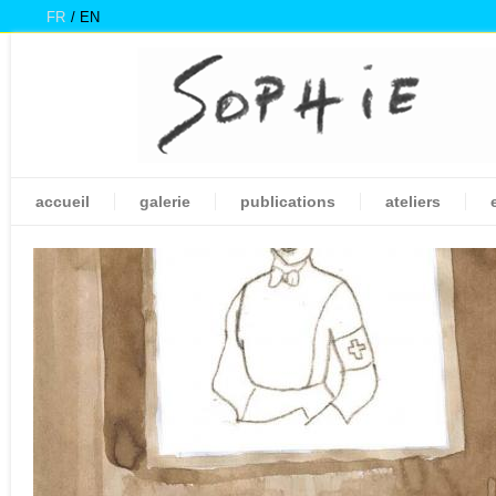
FR
EN
accueil
galerie
publications
ateliers