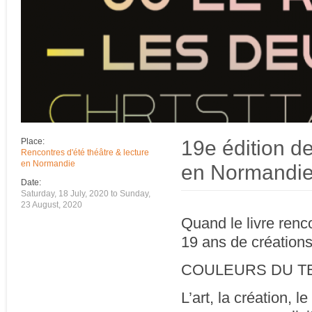
19e édition de
Place:
Rencontres d'été théâtre & lecture
en Normandie
en Normandi
Date:
Saturday, 18 July, 2020
to
Sunday,
23 August, 2020
Quand le livre renco
19 ans de créations
COULEURS DU T
L’art, la création, 