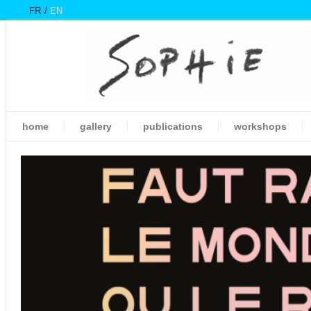
FR
EN
home
gallery
publications
workshops