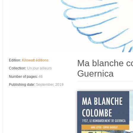
Ma blanche c
Edition:
Kilowatt éditions
Collection:
Un jour ailleurs
Guernica
Number of pages:
46
Publishing date:
September, 2019