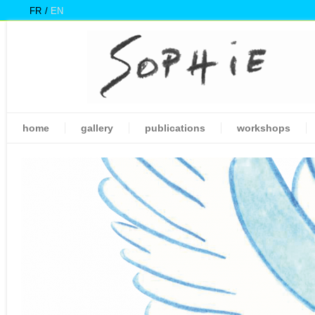
FR
EN
home
gallery
publications
workshops