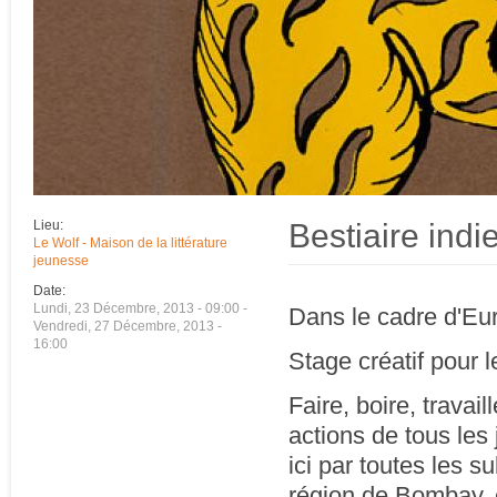
Bestiaire indi
Lieu:
Le Wolf - Maison de la littérature
jeunesse
Date:
Lundi, 23 Décembre, 2013 - 09:00
-
Dans le cadre d'Eur
Vendredi, 27 Décembre, 2013 -
16:00
Stage créatif pour 
Faire, boire, travai
actions de tous les 
ici par toutes les su
région de Bombay, et