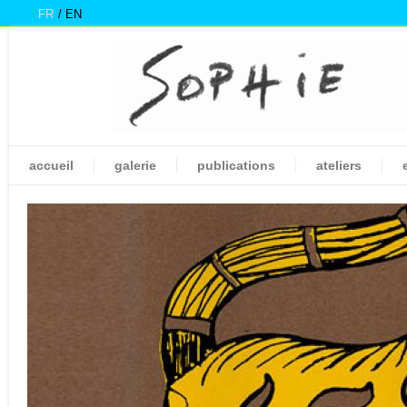
FR
EN
accueil
galerie
publications
ateliers