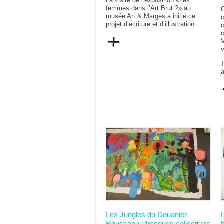
La visite de l’exposition «Les
femmes dans l’Art Brut ?» au
musée Art & Marges a initié ce
c
projet d’écriture et d’illustration.
V
v
a
Les Jungles du Douanier
L
Rousseau : fresques collectives