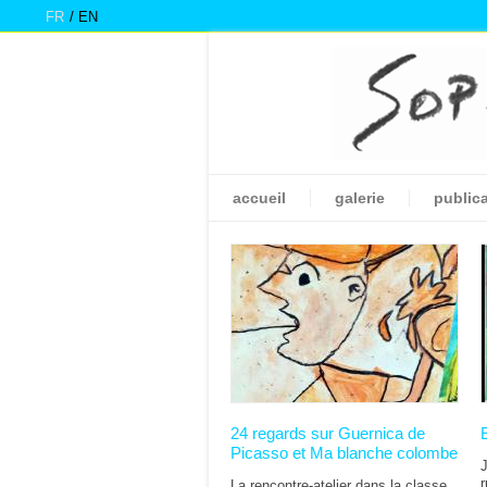
FR
EN
accueil
galerie
public
Pages
24 regards sur Guernica de
Picasso et Ma blanche colombe
J
r
La rencontre-atelier dans la classe