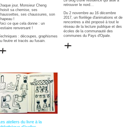
Le blog d'une résidence qui aide à
retrouver le nord…
Chaque jour, Monsieur Cheng
hoisit sa chemise, ses
Du 2 novembre au 16 décembre
chaussettes, ses chaussures, son
2017, un florilège d'animations et de
chapeau !
rencontres a été proposé à tout le
oici ce que cela donne : un
réseau de la lecture publique et des
estiaire renversant !
écoles de la communauté des
communes du Pays d'Opale.
Techniques : découpes, graphismes
u feutre et tracés au fusain.
es ateliers du livre à la
bibliothèque d'Ixelles