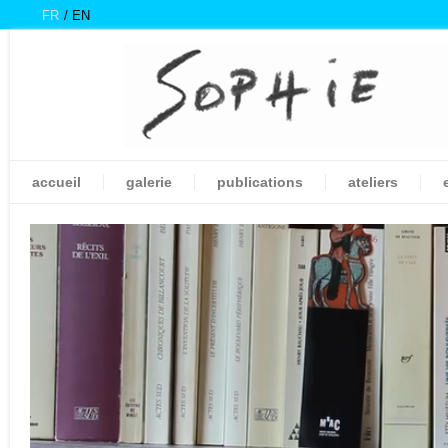
FR
EN
accueil
galerie
publications
ateliers