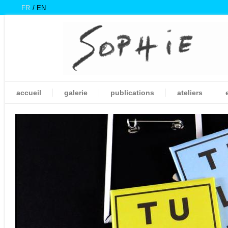
FR
EN
accueil
galerie
publications
ateliers