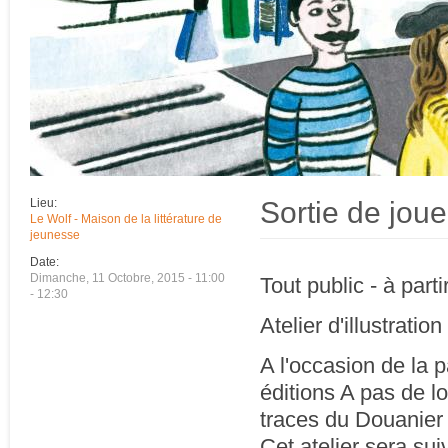
Sortie de joue
Lieu:
Le Wolf - Maison de la littérature de
jeunesse
Date:
Dimanche, 11 Octobre, 2015 -
11:00
Tout public - à part
-
12:30
Atelier d'illustratio
A l'occasion de la 
éditions A pas de lo
traces du Douanie
Cet atelier sera su