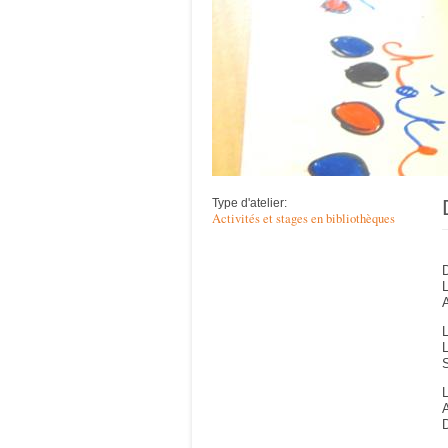
Type d'atelier:
Activités et stages en bibliothèques
D
L
A
L
L
S
L
A
D