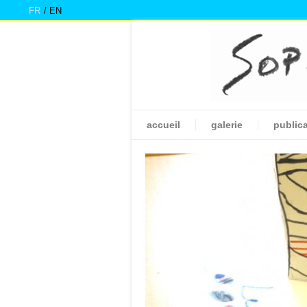
FR
EN
accueil
galerie
public