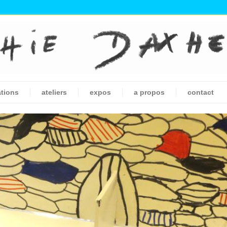
ations
ateliers
expos
a propos
contact