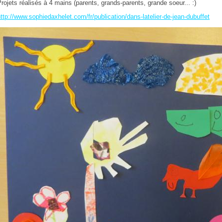
rojets réalisés à 4 mains (parents, grands-parents, grande soeur... :)
ttp://www.sophiedaxhelet.com/fr/publication/dans-latelier-de-jean-dubuffet