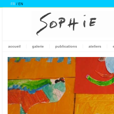
FR
EN
accueil
galerie
publications
ateliers