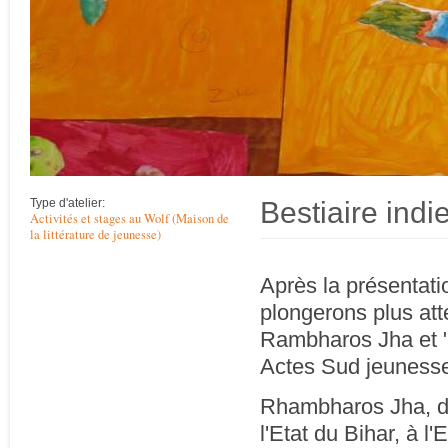
Bestiaire indi
Type d'atelier:
Activités et stages au Wolf (Maison de
la littérature de jeunesse)
Après la présentati
plongerons plus att
Rambharos Jha et "B
Actes Sud jeuness
Rhambharos Jha, da
l'Etat du Bihar, à l'