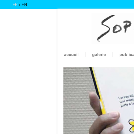
FR
EN
accueil
galerie
public