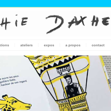
ations
ateliers
expos
a propos
contact