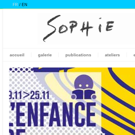
FR
EN
accueil
galerie
publications
ateliers