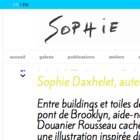
FR
EN
accueil
galerie
publications
ateliers