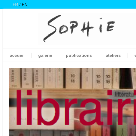
FR
EN
accueil
galerie
publications
ateliers