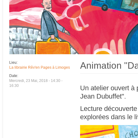
Animation "Dan
Lieu:
La librairie Rêv'en Pages à Limoges
Date:
Mercredi, 23 Mai, 2018 -
14:30
-
16:30
Un atelier ouvert à 
Jean Dubuffet".
Lecture découverte 
explorées dans le li