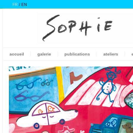
FR
EN
accueil
galerie
publications
ateliers