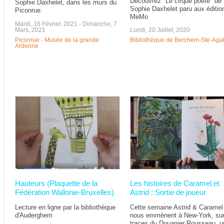
Découvrez "Le cirque poète" de
Sophie Daxhelet, dans les murs du
Sophie Daxhelet paru aux éditio
Piconrue.
MeMo
Mardi, 16 Février, 2021
-
Dimanche, 7
Mars, 2021
Lundi, 20 Juillet, 2020
Piconrue - Musée de la grande
Bibliothèque de Berchem-Ste-Aga
Ardenne
Hauteurs (Plaquette de la
Les histoires de Caramel et
Fédération Wallonie-Bruxelles)
Astrid : Sortie de joueur
Lecture en ligne par la bibliothèque
Cette semaine Astrid & Caramel
d'Auderghem
nous emmènent à New-York, sur
traces du Douanier Rousseau, u