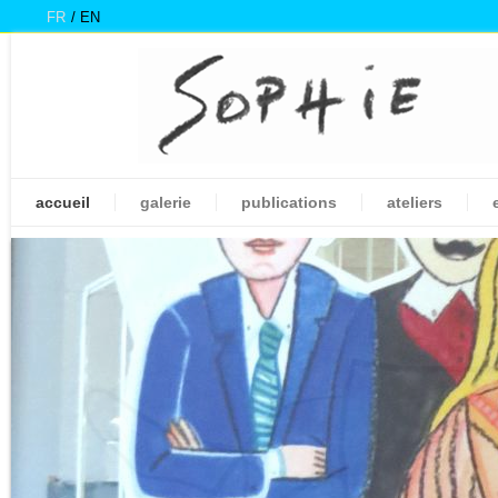
FR
EN
accueil
galerie
publications
ateliers